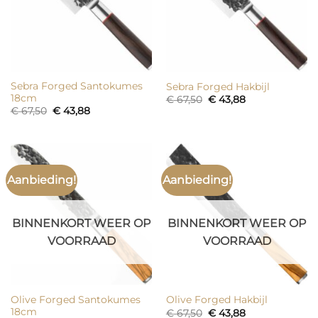
Sebra Forged Santokumes
Sebra Forged Hakbijl
18cm
Oorspronkelijke
Huidige
€
67,50
€
43,88
prijs
prijs
Oorspronkelijke
Huidige
€
67,50
€
43,88
was:
is:
prijs
prijs
€ 67,50.
€ 43,88.
was:
is:
€ 67,50.
€ 43,88.
Aanbieding!
Aanbieding!
BINNENKORT WEER OP
BINNENKORT WEER OP
VOORRAAD
VOORRAAD
Olive Forged Santokumes
Olive Forged Hakbijl
18cm
Oorspronkelijke
Huidige
€
67,50
€
43,88