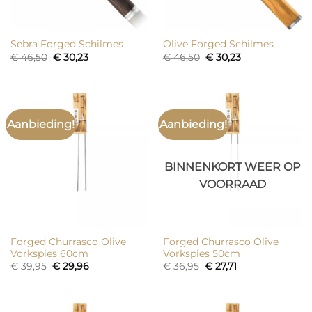
Sebra Forged Schilmes
Olive Forged Schilmes
Oorspronkelijke
Huidige
Oorspronkelijke
Huidige
€
46,50
€
30,23
€
46,50
€
30,23
prijs
prijs
prijs
prijs
was:
is:
was:
is:
€ 46,50.
€ 30,23.
€ 46,50.
€ 30,23.
Aanbieding!
Aanbieding!
BINNENKORT WEER OP
VOORRAAD
Forged Churrasco Olive
Forged Churrasco Olive
Vorkspies 60cm
Vorkspies 50cm
Oorspronkelijke
Huidige
Oorspronkelijke
Huidige
€
39,95
€
29,96
€
36,95
€
27,71
prijs
prijs
prijs
prijs
was:
is:
was:
is:
€ 39,95.
€ 29,96.
€ 36,95.
€ 27,71.