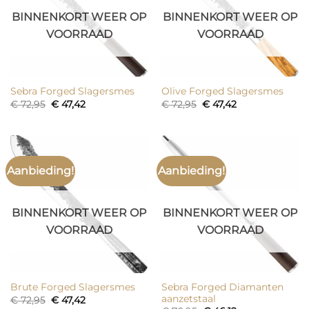
BINNENKORT WEER OP
BINNENKORT WEER OP
VOORRAAD
VOORRAAD
Sebra Forged Slagersmes
Olive Forged Slagersmes
Oorspronkelijke
Huidige
Oorspronkelijke
Huidige
€
72,95
€
47,42
€
72,95
€
47,42
prijs
prijs
prijs
prijs
was:
is:
was:
is:
€ 72,95.
€ 47,42.
€ 72,95.
€ 47,42.
Aanbieding!
Aanbieding!
BINNENKORT WEER OP
BINNENKORT WEER OP
VOORRAAD
VOORRAAD
Sebra Forged Diamanten
Brute Forged Slagersmes
aanzetstaal
Oorspronkelijke
Huidige
€
72,95
€
47,42
prijs
prijs