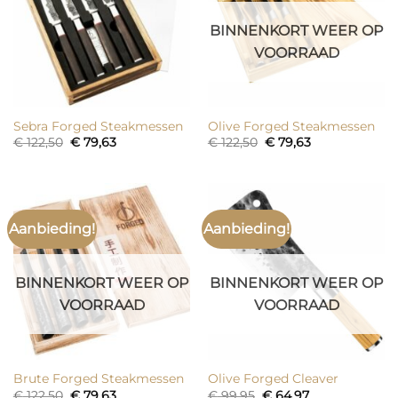
BINNENKORT WEER OP
VOORRAAD
Sebra Forged Steakmessen
Olive Forged Steakmessen
Oorspronkelijke
Huidige
Oorspronkelijke
Huidige
€
122,50
€
79,63
€
122,50
€
79,63
prijs
prijs
prijs
prijs
was:
is:
was:
is:
€ 122,50.
€ 79,63.
€ 122,50.
€ 79,63.
Aanbieding!
Aanbieding!
BINNENKORT WEER OP
BINNENKORT WEER OP
VOORRAAD
VOORRAAD
Brute Forged Steakmessen
Olive Forged Cleaver
Oorspronkelijke
Huidige
Oorspronkelijke
Huidige
€
122,50
€
79,63
€
99,95
€
64,97