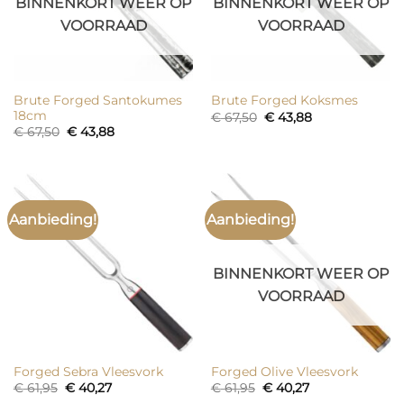
BINNENKORT WEER OP
BINNENKORT WEER OP
VOORRAAD
VOORRAAD
Brute Forged Santokumes
Brute Forged Koksmes
18cm
Oorspronkelijke
Huidige
€
67,50
€
43,88
prijs
prijs
Oorspronkelijke
Huidige
€
67,50
€
43,88
was:
is:
prijs
prijs
€ 67,50.
€ 43,88.
was:
is:
€ 67,50.
€ 43,88.
Aanbieding!
Aanbieding!
BINNENKORT WEER OP
VOORRAAD
Forged Sebra Vleesvork
Forged Olive Vleesvork
Oorspronkelijke
Huidige
Oorspronkelijke
Huidige
€
61,95
€
40,27
€
61,95
€
40,27
prijs
prijs
prijs
prijs