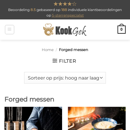
Ga
Beoordeling
8.5
gebaseerd op
188
individuele klantbeoordelingen
naar
op
5-sterrenspecialist
inhoud
0
Home
/
Forged messen
FILTER
Forged messen