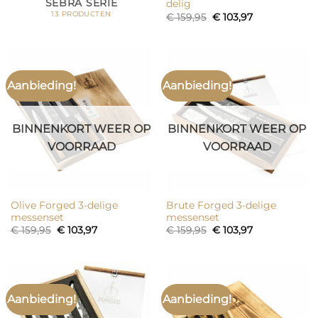
SEBRA SERIE
delig
13 PRODUCTEN
Oorspronkelijke
Huidige
€
159,95
€
103,97
prijs
prijs
was:
is:
€ 159,95.
€ 103,97.
Aanbieding!
Aanbieding!
BINNENKORT WEER OP
BINNENKORT WEER OP
VOORRAAD
VOORRAAD
Olive Forged 3-delige
Brute Forged 3-delige
messenset
messenset
Oorspronkelijke
Huidige
Oorspronkelijke
Huidige
€
159,95
€
103,97
€
159,95
€
103,97
prijs
prijs
prijs
prijs
was:
is:
was:
is:
€ 159,95.
€ 103,97.
€ 159,95.
€ 103,97.
Aanbieding!
Aanbieding!