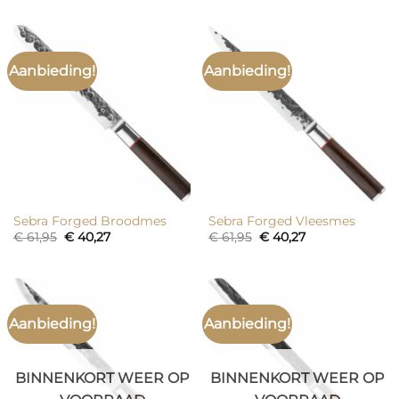
was:
is:
was:
is:
€ 61,95.
€ 40,27.
€ 61,95.
€ 40,27.
Aanbieding!
Aanbieding!
Sebra Forged Broodmes
Sebra Forged Vleesmes
Oorspronkelijke
Huidige
Oorspronkelijke
Huidige
€
61,95
€
40,27
€
61,95
€
40,27
prijs
prijs
prijs
prijs
was:
is:
was:
is:
€ 61,95.
€ 40,27.
€ 61,95.
€ 40,27.
Aanbieding!
Aanbieding!
BINNENKORT WEER OP
BINNENKORT WEER OP