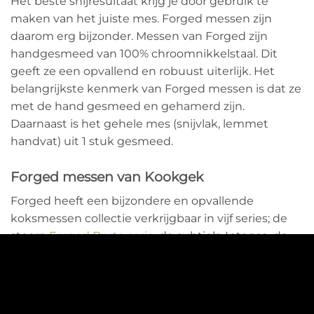
Het beste snijresultaat krijg je door gebruik te
maken van het juiste mes. Forged messen zijn
daarom erg bijzonder. Messen van Forged zijn
handgesmeed van 100% chroomnikkelstaal. Dit
geeft ze een opvallend en robuust uiterlijk. Het
belangrijkste kenmerk van Forged messen is dat ze
met de hand gesmeed en gehamerd zijn.
Daarnaast is het gehele mes (snijvlak, lemmet
handvat) uit 1 stuk gesmeed.
Forged messen van Kookgek
Forged heeft een bijzondere en opvallende
koksmessen collectie verkrijgbaar in vijf series; de
stoere
Forged Brute serie
, de subtiele Intense, de
natuurlijke Forged Olive messensets, de verfijnde
VG10 of de artistieke Katai. De messen zijn
vervaardigd van Japans staal, hebben een hardheid
van 58-60 rockwell en zijn verpakt in een prachtig