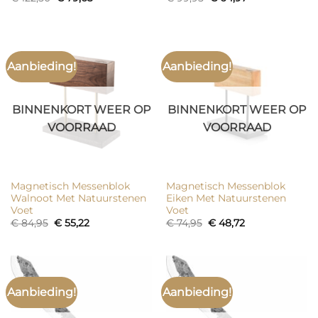
prijs
prijs
prijs
prijs
was:
is:
was:
is:
€ 122,50.
€ 79,63.
€ 99,95.
€ 64,97.
Aanbieding!
Aanbieding!
BINNENKORT WEER OP
BINNENKORT WEER OP
VOORRAAD
VOORRAAD
Magnetisch Messenblok
Magnetisch Messenblok
Walnoot Met Natuurstenen
Eiken Met Natuurstenen
Voet
Voet
Oorspronkelijke
Huidige
Oorspronkelijke
Huidige
€
84,95
€
55,22
€
74,95
€
48,72
prijs
prijs
prijs
prijs
was:
is:
was:
is:
€ 84,95.
€ 55,22.
€ 74,95.
€ 48,72.
Aanbieding!
Aanbieding!