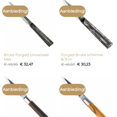
Aanbieding!
Aanbieding!
Brute Forged Universeel
Forged Brute schilmes
Mes
8.7cm
Oorspronkelijke
Huidige
Oorspronkelijke
Huidige
€
49,95
€
32,47
€
46,50
€
30,23
prijs
prijs
prijs
prijs
was:
is:
was:
is:
€ 49,95.
€ 32,47.
€ 46,50.
€ 30,23.
Aanbieding!
Aanbieding!