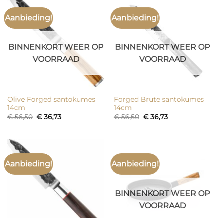
Aanbieding!
Aanbieding!
BINNENKORT WEER OP
BINNENKORT WEER OP
VOORRAAD
VOORRAAD
Olive Forged santokumes
Forged Brute santokumes
14cm
14cm
Oorspronkelijke
Huidige
Oorspronkelijke
Huidige
€
56,50
€
36,73
€
56,50
€
36,73
prijs
prijs
prijs
prijs
was:
is:
was:
is:
€ 56,50.
€ 36,73.
€ 56,50.
€ 36,73.
Aanbieding!
Aanbieding!
BINNENKORT WEER OP
VOORRAAD