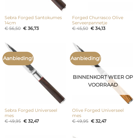
Sebra Forged Santokumes
Forged Churrasco Olive
14cm
Serveerpannetje
Oorspronkelijke
Huidige
Oorspronkelijke
Huidige
€
56,50
€
36,73
€
45,50
€
34,13
prijs
prijs
prijs
prijs
was:
is:
was:
is:
€ 56,50.
€ 36,73.
€ 45,50.
€ 34,13.
Aanbieding!
Aanbieding!
BINNENKORT WEER OP
VOORRAAD
Sebra Forged Universeel
Olive Forged Universeel
mes
mes
Oorspronkelijke
Huidige
Oorspronkelijke
Huidige
€
49,95
€
32,47
€
49,95
€
32,47
prijs
prijs
prijs
prijs
was:
is:
was:
is:
€ 49,95.
€ 32,47.
€ 49,95.
€ 32,47.