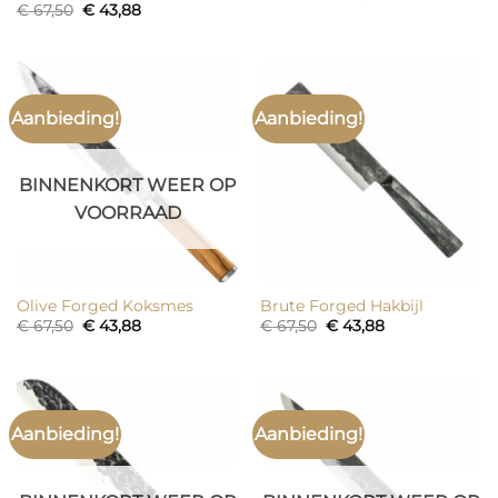
prijs
prijs
Oorspronkelijke
Huidige
€
67,50
€
43,88
was:
is:
prijs
prijs
€ 67,50.
€ 43,88.
was:
is:
€ 67,50.
€ 43,88.
Aanbieding!
Aanbieding!
BINNENKORT WEER OP
VOORRAAD
Olive Forged Koksmes
Brute Forged Hakbijl
Oorspronkelijke
Huidige
Oorspronkelijke
Huidige
€
67,50
€
43,88
€
67,50
€
43,88
prijs
prijs
prijs
prijs
was:
is:
was:
is:
€ 67,50.
€ 43,88.
€ 67,50.
€ 43,88.
Aanbieding!
Aanbieding!