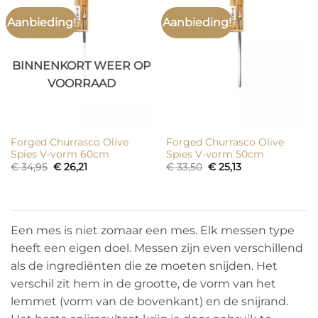
Aanbieding!
Aanbieding!
BINNENKORT WEER OP
VOORRAAD
Forged Churrasco Olive
Forged Churrasco Olive
Spies V-vorm 60cm
Spies V-vorm 50cm
Oorspronkelijke
Huidige
Oorspronkelijke
Huidige
€
34,95
€
26,21
€
33,50
€
25,13
prijs
prijs
prijs
prijs
was:
is:
was:
is:
€ 34,95.
€ 26,21.
€ 33,50.
€ 25,13.
Een mes is niet zomaar een mes. Elk messen type
heeft een eigen doel. Messen zijn even verschillend
als de ingrediënten die ze moeten snijden. Het
verschil zit hem in de grootte, de vorm van het
lemmet (vorm van de bovenkant) en de snijrand.