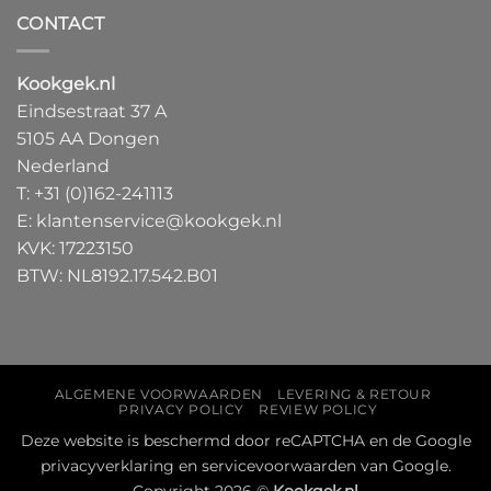
CONTACT
Kookgek.nl
Eindsestraat 37 A
5105 AA Dongen
Nederland
T:
+31 (0)162-241113
E:
klantenservice@kookgek.nl
KVK: 17223150
BTW: NL8192.17.542.B01
ALGEMENE VOORWAARDEN
LEVERING & RETOUR
PRIVACY POLICY
REVIEW POLICY
Deze website is beschermd door reCAPTCHA en de Google
privacyverklaring
en
servicevoorwaarden
van Google.
Copyright 2026 ©
Kookgek.nl