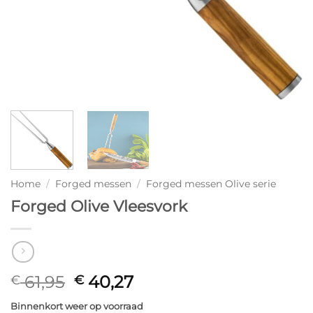
Home
/
Forged messen
/
Forged messen Olive serie
Forged Olive Vleesvork
Oorspronkelijke
Huidige
61,95
40,27
€
€
prijs
prijs
Binnenkort weer op voorraad