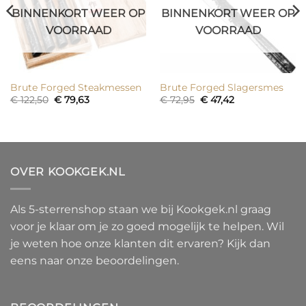
BINNENKORT WEER OP
BINNENKORT WEER OP
VOORRAAD
VOORRAAD
Brute Forged Steakmessen
Brute Forged Slagersmes
Oorspronkelijke
Huidige
Oorspronkelijke
Huidige
€
122,50
€
79,63
€
72,95
€
47,42
prijs
prijs
prijs
prijs
was:
is:
was:
is:
€ 122,50.
€ 79,63.
€ 72,95.
€ 47,42.
OVER KOOKGEK.NL
Als 5-sterrenshop staan we bij Kookgek.nl graag
voor je klaar om je zo goed mogelijk te helpen. Wil
je weten hoe onze klanten dit ervaren? Kijk dan
eens naar onze beoordelingen.