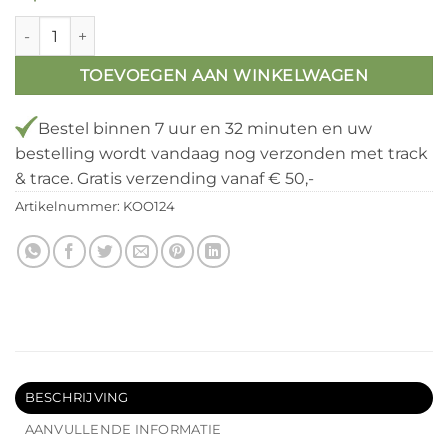
was:
is:
€ 67,50.
€ 43,88.
Brute Forged Hakbijl aantal
TOEVOEGEN AAN WINKELWAGEN
Bestel binnen
7 uur en 32 minuten
en uw
bestelling wordt vandaag nog verzonden met track
& trace. Gratis verzending vanaf € 50,-
Artikelnummer:
KOO124
BESCHRIJVING
AANVULLENDE INFORMATIE