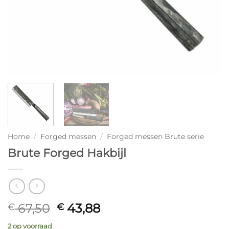
Home
/
Forged messen
/
Forged messen Brute serie
Brute Forged Hakbijl
Oorspronkelijke
Huidige
67,50
43,88
€
€
prijs
prijs
2 op voorraad