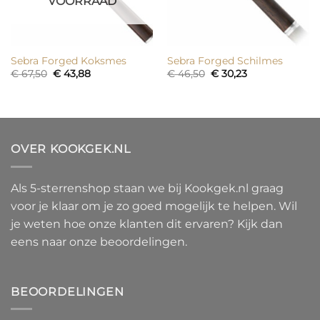
VOORRAAD
Sebra Forged Koksmes
Sebra Forged Schilmes
Oorspronkelijke
Huidige
Oorspronkelijke
Huidige
€
67,50
€
43,88
€
46,50
€
30,23
prijs
prijs
prijs
prijs
was:
is:
was:
is:
€ 67,50.
€ 43,88.
€ 46,50.
€ 30,23.
OVER KOOKGEK.NL
Als 5-sterrenshop staan we bij Kookgek.nl graag
voor je klaar om je zo goed mogelijk te helpen. Wil
je weten hoe onze klanten dit ervaren? Kijk dan
eens naar onze beoordelingen.
BEOORDELINGEN