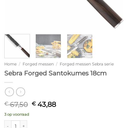
Home
/
Forged messen
/
Forged messen Sebra serie
Sebra Forged Santokumes 18cm
Oorspronkelijke
Huidige
67,50
43,88
€
€
prijs
prijs
3 op voorraad
was:
is:
€ 67,50.
€ 43,88.
Sebra Forged Santokumes 18cm aantal