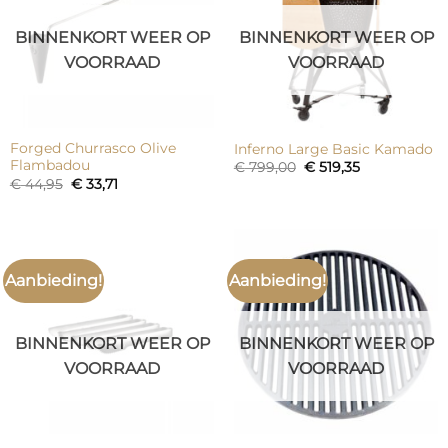
BINNENKORT WEER OP
BINNENKORT WEER OP
VOORRAAD
VOORRAAD
Forged Churrasco Olive
Inferno Large Basic Kamado
Flambadou
Oorspronkelijke
Huidige
€
799,00
€
519,35
prijs
prijs
Oorspronkelijke
Huidige
€
44,95
€
33,71
was:
is:
prijs
prijs
€ 799,00.
€ 519,35.
was:
is:
€ 44,95.
€ 33,71.
Aanbieding!
Aanbieding!
BINNENKORT WEER OP
BINNENKORT WEER OP
VOORRAAD
VOORRAAD