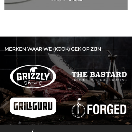
prijs
prijs
was:
is:
€ 30,20.
€ 19,63.
MERKEN WAAR WE (KOOK) GEK OP ZIJN