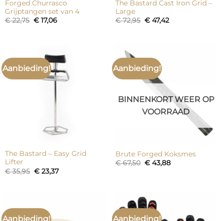
Forged Churrasco
The Bastard Cast Iron Grid –
Grijptangen set van 4
Large
Oorspronkelijke
Huidige
Oorspronkelijke
Huidige
€
22,75
€
17,06
€
72,95
€
47,42
prijs
prijs
prijs
prijs
was:
is:
was:
is:
€ 22,75.
€ 17,06.
€ 72,95.
€ 47,42.
Aanbieding!
Aanbieding!
BINNENKORT WEER OP
VOORRAAD
The Bastard – Easy Grid
Brute Forged Koksmes
Lifter
Oorspronkelijke
Huidige
€
67,50
€
43,88
prijs
prijs
Oorspronkelijke
Huidige
€
35,95
€
23,37
was:
is:
prijs
prijs
€ 67,50.
€ 43,88.
was:
is:
€ 35,95.
€ 23,37.
Aanbieding!
Aanbieding!