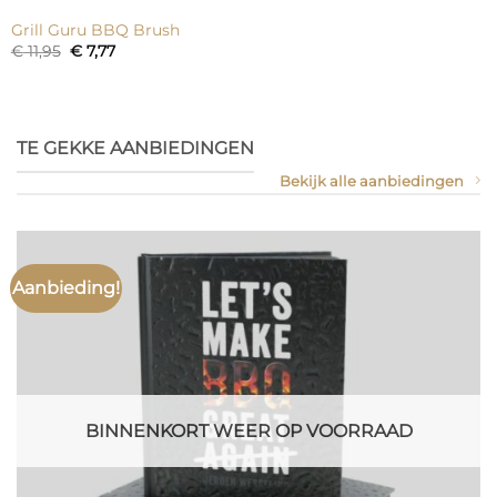
Grill Guru BBQ Brush
Oorspronkelijke
Huidige
€
11,95
€
7,77
prijs
prijs
was:
is:
€ 11,95.
€ 7,77.
TE GEKKE AANBIEDINGEN
Bekijk alle aanbiedingen
Aanbieding!
BINNENKORT WEER OP VOORRAAD