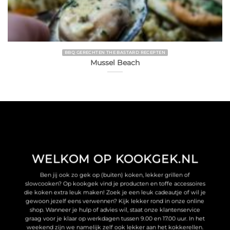
BBQ GERECHTEN THE BASTARD RECEPTEN
Mussel Beach
WELKOM OP KOOKGEK.NL
Ben jij ook zo gek op (buiten) koken, lekker grillen of
slowcooken? Op kookgek vind je producten en toffe accessoires
die koken extra leuk maken! Zoek je een leuk cadeautje of wil je
gewoon jezelf eens verwennen? Kijk lekker rond in onze online
shop. Wanneer je hulp of advies wil, staat onze klantenservice
graag voor je klaar op werkdagen tussen 9.00 en 17.00 uur. In het
weekend zijn we namelijk zelf ook lekker aan het kokkerellen.