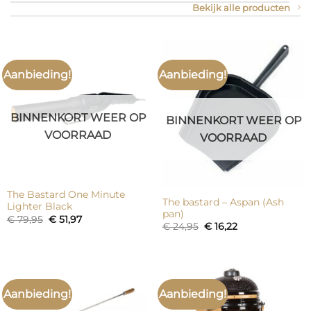
Bekijk alle producten
Aanbieding!
Aanbieding!
BINNENKORT WEER OP
BINNENKORT WEER OP
VOORRAAD
VOORRAAD
The Bastard One Minute
The bastard – Aspan (Ash
Lighter Black
pan)
Oorspronkelijke
Huidige
€
79,95
€
51,97
Oorspronkelijke
Huidige
€
24,95
€
16,22
prijs
prijs
prijs
prijs
was:
is:
was:
is:
€ 79,95.
€ 51,97.
€ 24,95.
€ 16,22.
Aanbieding!
Aanbieding!