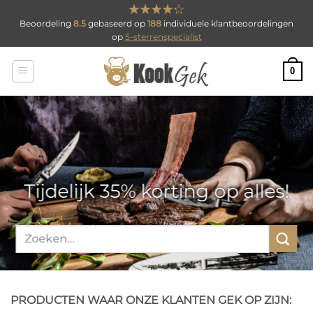
Ga
Beoordeling
8.5
gebaseerd op
188
individuele klantbeoordelingen
naar
op
5-sterrenspecialist
inhoud
0
Tijdelijk 35% korting op alles!
Zoeken
naar:
PRODUCTEN WAAR ONZE KLANTEN GEK OP ZIJN: