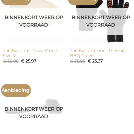
BINNENKORT WEER OP
BINNENKORT WEER OP
VOORRAAD
VOORRAAD
The Bastard – Pizza Stone –
The Bastard Fiber Thermo
Size M
BBQ Gloves
Oorspronkelijke
Huidige
Oorspronkelijke
Huidige
€
39,95
€
25,97
€
35,95
€
23,37
prijs
prijs
prijs
prijs
was:
is:
was:
is:
€ 39,95.
€ 25,97.
€ 35,95.
€ 23,37.
Aanbieding!
BINNENKORT WEER OP
VOORRAAD