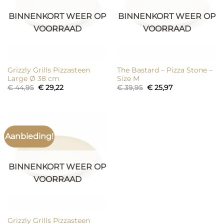
BINNENKORT WEER OP
BINNENKORT WEER OP
VOORRAAD
VOORRAAD
Grizzly Grills Pizzasteen
The Bastard – Pizza Stone –
Large Ø 38 cm
Size M
Oorspronkelijke
Huidige
Oorspronkelijke
Huidige
€
44,95
€
29,22
€
39,95
€
25,97
prijs
prijs
prijs
prijs
was:
is:
was:
is:
€ 44,95.
€ 29,22.
€ 39,95.
€ 25,97.
Aanbieding!
BINNENKORT WEER OP
VOORRAAD
Grizzly Grills Pizzasteen