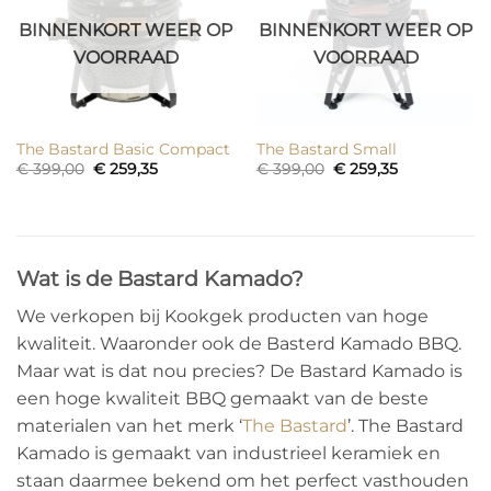
BINNENKORT WEER OP
BINNENKORT WEER OP
VOORRAAD
VOORRAAD
The Bastard Basic Compact
The Bastard Small
Oorspronkelijke
Huidige
Oorspronkelijke
Huidige
€
399,00
€
259,35
€
399,00
€
259,35
prijs
prijs
prijs
prijs
was:
is:
was:
is:
€ 399,00.
€ 259,35.
€ 399,00.
€ 259,35.
Wat is de Bastard Kamado?
We verkopen bij Kookgek producten van hoge
kwaliteit. Waaronder ook de Basterd Kamado BBQ.
Maar wat is dat nou precies? De Bastard Kamado is
een hoge kwaliteit BBQ gemaakt van de beste
materialen van het merk ‘
The Bastard
’. The Bastard
Kamado is gemaakt van industrieel keramiek en
staan daarmee bekend om het perfect vasthouden