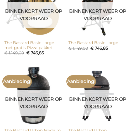
BINNENKORT WEER OP
BINNENKORT WEER OP
VOORRAAD
VOORRAAD
The Bastard Basic Large
The Bastard Basic Large
met gratis Pizza pakket
Oorspronkelijke
Huidige
€
1.149,00
€
746,85
prijs
prijs
Oorspronkelijke
Huidige
€
1.149,00
€
746,85
was:
is:
prijs
prijs
€ 1.149,00.
€ 746,85.
was:
is:
€ 1.149,00.
€ 746,85.
Aanbieding!
Aanbieding!
BINNENKORT WEER OP
BINNENKORT WEER OP
VOORRAAD
VOORRAAD
The Bastard Urban Medium
The Bastard Urban