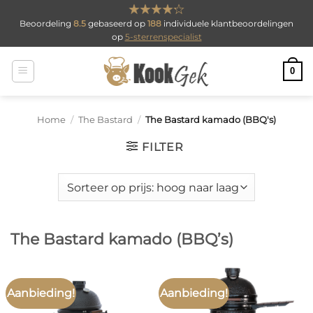
Ga
Beoordeling
8.5
gebaseerd op
188
individuele klantbeoordelingen
naar
op
5-sterrenspecialist
inhoud
0
Home
/
The Bastard
/
The Bastard kamado (BBQ's)
FILTER
The Bastard kamado (BBQ’s)
Aanbieding!
Aanbieding!