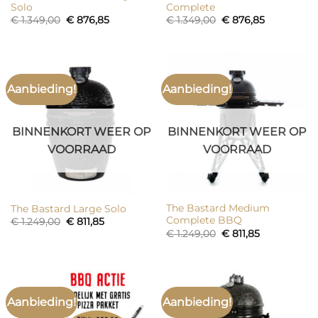
Solo
Complete
Oorspronkelijke
Huidige
Oorspronkelijke
Huidige
€
1.349,00
€
876,85
€
1.349,00
€
876,85
prijs
prijs
prijs
prijs
was:
is:
was:
is:
€ 1.349,00.
€ 876,85.
€ 1.349,00.
€ 876,85.
Aanbieding!
Aanbieding!
BINNENKORT WEER OP
BINNENKORT WEER OP
VOORRAAD
VOORRAAD
The Bastard Medium
The Bastard Large Solo
Complete BBQ
Oorspronkelijke
Huidige
€
1.249,00
€
811,85
prijs
prijs
Oorspronkelijke
Huidige
€
1.249,00
€
811,85
was:
is:
prijs
prijs
€ 1.249,00.
€ 811,85.
was:
is:
€ 1.249,00.
€ 811,85.
Aanbieding!
Aanbieding!