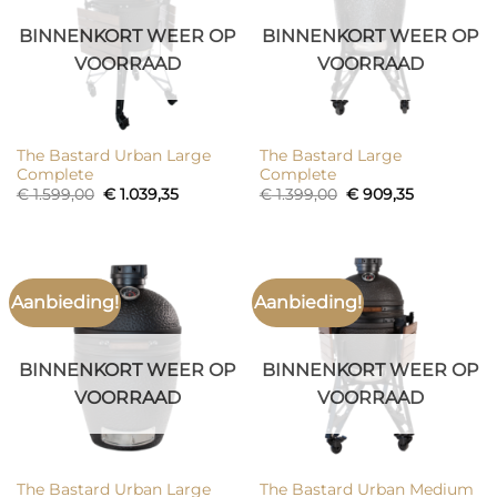
BINNENKORT WEER OP
BINNENKORT WEER OP
VOORRAAD
VOORRAAD
The Bastard Urban Large
The Bastard Large
Complete
Complete
Oorspronkelijke
Huidige
Oorspronkelijke
Huidige
€
1.599,00
€
1.039,35
€
1.399,00
€
909,35
prijs
prijs
prijs
prijs
was:
is:
was:
is:
€ 1.599,00.
€ 1.039,35.
€ 1.399,00.
€ 909,35.
Aanbieding!
Aanbieding!
BINNENKORT WEER OP
BINNENKORT WEER OP
VOORRAAD
VOORRAAD
The Bastard Urban Large
The Bastard Urban Medium