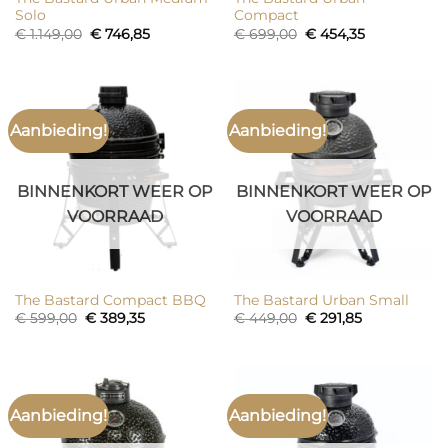
Solo
Compact
Oorspronkelijke
Huidige
Oorspronkelijke
Huidige
€
1.149,00
€
746,85
€
699,00
€
454,35
prijs
prijs
prijs
prijs
was:
is:
was:
is:
€ 1.149,00.
€ 746,85.
€ 699,00.
€ 454,35.
Aanbieding!
Aanbieding!
BINNENKORT WEER OP
BINNENKORT WEER OP
VOORRAAD
VOORRAAD
The Bastard Compact BBQ
The Bastard Urban Small
Oorspronkelijke
Huidige
Oorspronkelijke
Huidige
€
599,00
€
389,35
€
449,00
€
291,85
prijs
prijs
prijs
prijs
was:
is:
was:
is:
€ 599,00.
€ 389,35.
€ 449,00.
€ 291,85.
Aanbieding!
Aanbieding!