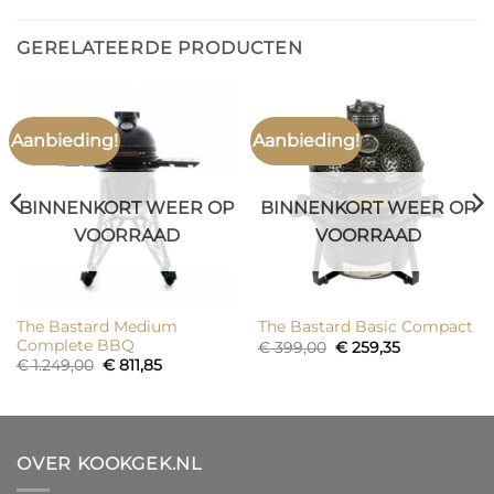
GERELATEERDE PRODUCTEN
Aanbieding!
Aanbieding!
BINNENKORT WEER OP
BINNENKORT WEER OP
VOORRAAD
VOORRAAD
The Bastard Medium
The Bastard Basic Compact
Complete BBQ
Oorspronkelijke
Huidige
€
399,00
€
259,35
prijs
prijs
Oorspronkelijke
Huidige
€
1.249,00
€
811,85
was:
is:
prijs
prijs
€ 399,00.
€ 259,35.
was:
is:
€ 1.249,00.
€ 811,85.
OVER KOOKGEK.NL