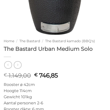
Home
/
The Bastard
/
The Bastard kamado (BBQ's)
The Bastard Urban Medium Solo
Oorspronkelijke
Huidige
1.149,00
746,85
€
€
prijs
prijs
Rooster ø 42cm
was:
is:
Hoogte 114cm
€ 1.149,00.
€ 746,85.
Gewicht 101kg
Aantal personen 2-6
Rooster dikte: 6 mm