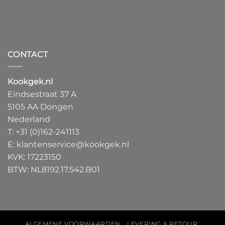
CONTACT
Kookgek.nl
Eindsestraat 37 A
5105 AA Dongen
Nederland
T:
+31 (0)162-241113
E:
klantenservice@kookgek.nl
KVK: 17223150
BTW: NL8192.17.542.B01
ALGEMENE VOORWAARDEN
LEVERING & RETOUR