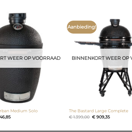
Aanbieding!
RT WEER OP VOORRAAD
BINNENKORT WEER OP
Urban Medium Solo
The Bastard Large Complete
spronkelijke
Huidige
Oorspronkelijke
Huidige
46,85
€
1.399,00
€
909,35
s
prijs
prijs
prijs
:
is:
was:
is:
.149,00.
€ 746,85.
€ 1.399,00.
€ 909,35.