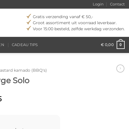
Login
Contact
Gratis verzending vanaf € 50,-
Groot assortiment uit voorraad leverbaar.
Voor 15:00 besteld, zelfde werkdag verzonden.
0
EN
CADEAU TIPS
€
0,00
astard kamado (BBQ's)
rge Solo
onkelijke
Huidige
5
prijs
is:
,00.
€ 811,85.