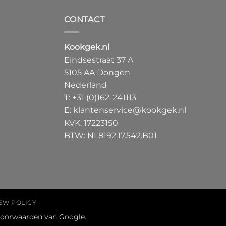
CONTACT
Kookgek.nl
Eindsestraat 37 A
5105 AA Dongen
Nederland
T:
+31 (0)162-241113
E:
klantenservice@kookgek.nl
KVK: 17223150
BTW: NL8192.17.542.B01
EW POLICY
voorwaarden
van Google.