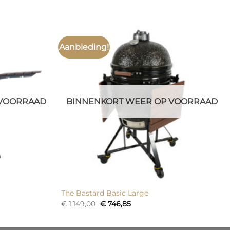
Aanbieding!
 VOORRAAD
BINNENKORT WEER OP VOORRAAD
The Bastard Basic Large
Oorspronkelijke
Huidige
€
1.149,00
€
746,85
prijs
prijs
was:
is:
€ 1.149,00.
€ 746,85.