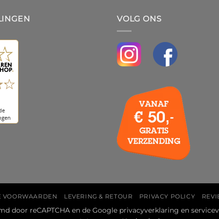
LINGEN
VOLG ONS
E VOORWAARDEN
LEVERING & RETOUR
PRIVACY POLICY
REVI
ermd door reCAPTCHA en de Google
privacyverklaring
en
service