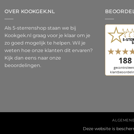
OVER KOOKGEK.NL
BEOORDE
Als 5-sterrenshop staan we bij
Kookgek.nl graag voor je klaar om je
zo goed mogelijk te helpen. Wil je
weten hoe onze klanten dit ervaren?
Kijk dan eens naar onze
beoordelingen.
ALGEMEN
Deze website is besch