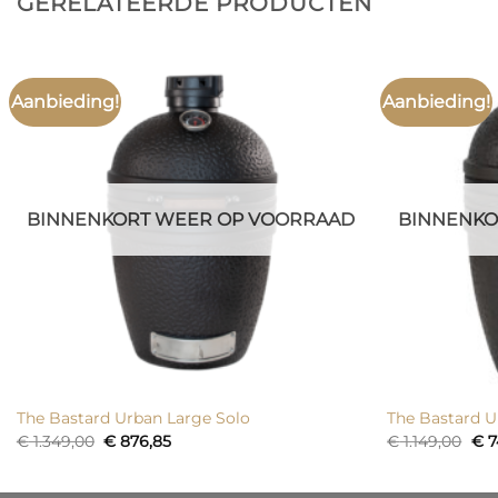
GERELATEERDE PRODUCTEN
Aanbieding!
Aanbieding!
BINNENKORT WEER OP VOORRAAD
BINNENKO
The Bastard Urban Large Solo
The Bastard 
Oorspronkelijke
Huidige
Oor
€
1.349,00
€
876,85
€
1.149,00
€
7
prijs
prijs
prij
was:
is:
was
€ 1.349,00.
€ 876,85.
€ 1