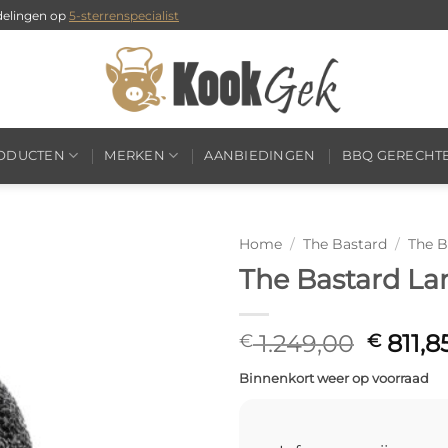
delingen op
5-sterrenspecialist
RODUCTEN
MERKEN
AANBIEDINGEN
BBQ GERECHT
Home
/
The Bastard
/
The B
The Bastard La
Oorspr
1.249,00
811,8
€
€
prijs
Binnenkort weer op voorraad
was:
€ 1.249