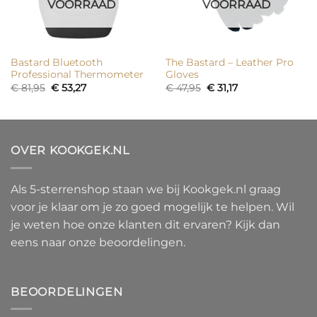
VOORRAAD
VOORRAAD
Bastard Bluetooth
The Bastard – Leather Pro
Professional Thermometer
Gloves
Oorspronkelijke
Huidige
Oorspronkelijke
Huidige
€
81,95
€
53,27
€
47,95
€
31,17
prijs
prijs
prijs
prijs
was:
is:
was:
is:
€ 81,95.
€ 53,27.
€ 47,95.
€ 31,17.
OVER KOOKGEK.NL
Als 5-sterrenshop staan we bij Kookgek.nl graag
voor je klaar om je zo goed mogelijk te helpen. Wil
je weten hoe onze klanten dit ervaren? Kijk dan
eens naar onze beoordelingen.
BEOORDELINGEN