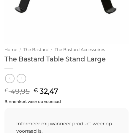
Home
/
The Bastard
/
The Bastard Accessoires
The Bastard Table Stand Large
Oorspronkelijke
Huidige
49,95
32,47
€
€
prijs
prijs
Binnenkort weer op voorraad
was:
is:
€ 49,95.
€ 32,47.
Informeer mij wanneer product weer op
voorraad is.