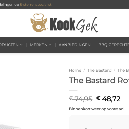
delingen op
5-sterrenspecialist
RODUCTEN
MERKEN
AANBIEDINGEN
BBQ GERECHT
Home
/
The Bastard
/
The B
The Bastard Rot
Oorspronk
Hu
74,95
48,72
€
€
prijs
pri
Binnenkort weer op voorraad
was:
is:
€ 74,95.
€ 