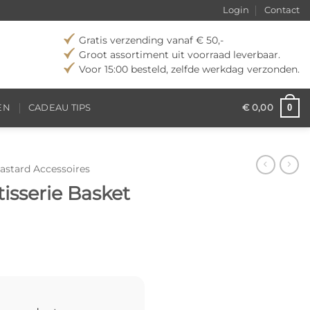
Login
Contact
Gratis verzending vanaf € 50,-
Groot assortiment uit voorraad leverbaar.
Voor 15:00 besteld, zelfde werkdag verzonden.
0
EN
CADEAU TIPS
€
0,00
astard Accessoires
isserie Basket
elijke
idige
js
48,72.