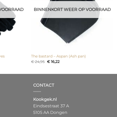
 VOORRAAD
BINNENKORT WEER OP VOORRAAD
ves
The bastard – Aspan (Ash pan)
Oorspronkelijke
Huidige
€
24,95
€
16,22
prijs
prijs
was:
is:
€ 24,95.
€ 16,22.
CONTACT
Kookgek.nl
Eindsestraat 37 A
5105 AA Dongen