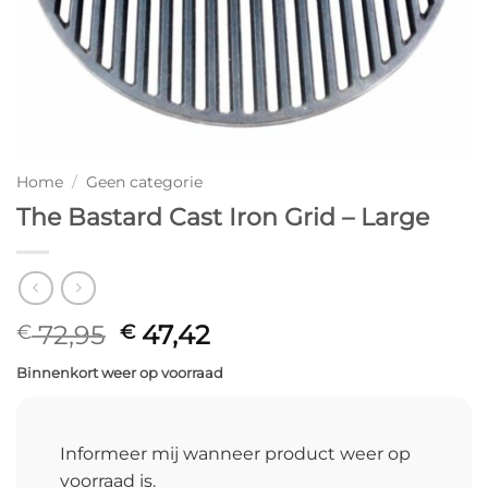
Home
/
Geen categorie
The Bastard Cast Iron Grid – Large
Oorspronkelijke
Huidige
72,95
47,42
€
€
prijs
prijs
Binnenkort weer op voorraad
was:
is:
€ 72,95.
€ 47,42.
Informeer mij wanneer product weer op
voorraad is.