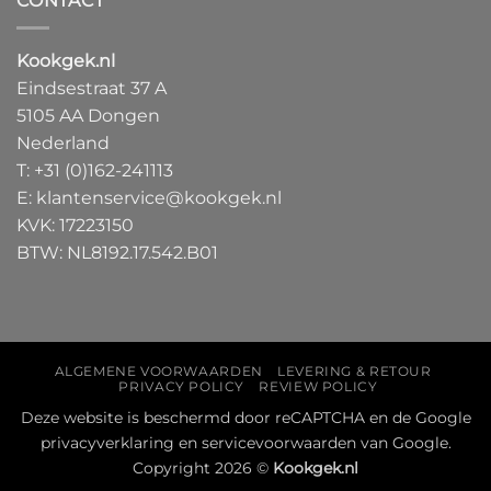
CONTACT
Kookgek.nl
Eindsestraat 37 A
5105 AA Dongen
Nederland
T:
+31 (0)162-241113
E:
klantenservice@kookgek.nl
KVK: 17223150
BTW: NL8192.17.542.B01
ALGEMENE VOORWAARDEN
LEVERING & RETOUR
PRIVACY POLICY
REVIEW POLICY
Deze website is beschermd door reCAPTCHA en de Google
privacyverklaring
en
servicevoorwaarden
van Google.
Copyright 2026 ©
Kookgek.nl