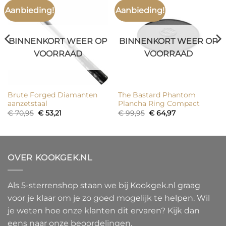
Aanbieding!
Aanbieding!
BINNENKORT WEER OP
BINNENKORT WEER OP
VOORRAAD
VOORRAAD
Brute Forged Diamanten
The Bastard Phantom
aanzetstaal
Plancha Ring Compact
Oorspronkelijke
Huidige
Oorspronkelijke
Huidige
€
70,95
€
53,21
€
99,95
€
64,97
prijs
prijs
prijs
prijs
was:
is:
was:
is:
€ 70,95.
€ 53,21.
€ 99,95.
€ 64,97.
OVER KOOKGEK.NL
Als 5-sterrenshop staan we bij Kookgek.nl graag
voor je klaar om je zo goed mogelijk te helpen. Wil
je weten hoe onze klanten dit ervaren? Kijk dan
eens naar onze beoordelingen.