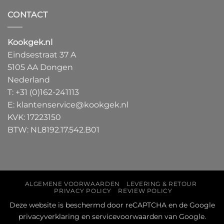
CONTACT
Kookgek.nl
Eindsestraat 37 A
5105 AA Dongen
Nederland
T:
+31 (0)162-241113
E:
klantenservice@kookgek.nl
KVK: 17223150
BTW: NL8192.17.542.B01
ALGEMENE VOORWAARDEN
LEVERING & RETOUR
PRIVACY POLICY
REVIEW POLICY
Deze website is beschermd door reCAPTCHA en de Google
privacyverklaring
en
servicevoorwaarden
van Google.