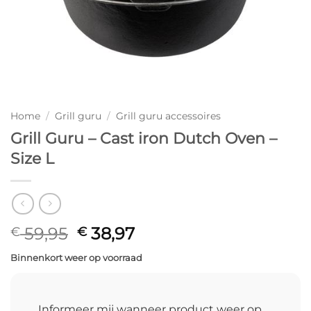
Home
/
Grill guru
/
Grill guru accessoires
Grill Guru – Cast iron Dutch Oven –
Size L
Oorspronkelijke
Huidige
59,95
38,97
€
€
prijs
prijs
Binnenkort weer op voorraad
was:
is:
€ 59,95.
€ 38,97.
Informeer mij wanneer product weer op