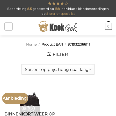
Ga
Beoordeling
8.5
gebaseerd op
188
individuele klantbeoordelingen
naar
op
5-sterrenspecialist
inhoud
0
Home
/
Product EAN
/
8719322166111
FILTER
Aanbieding!
BINNENKORT WEER OP