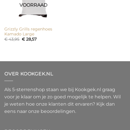
VOORRAAD
Grizzly Grills regenhoes
Kamado Large
Oorspronkelijke
Huidige
€
43,95
€
28,57
prijs
prijs
was:
is:
€ 43,95.
€ 28,57.
OVER KOOKGEK.NL
Als 5-sterrenshop staan we bij Kookgek.nl graag
voor je klaar om je zo goed mogelijk te helpen. Wil
je weten hoe onze klanten dit ervaren? Kijk dan
eens naar onze beoordelingen.